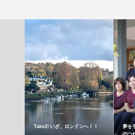

継ぐ 〜歯科医師夫婦
１日休養、１日教養 〜歯科医
帖 Vol 137
師夫婦のつれづれ手帖Vol 136