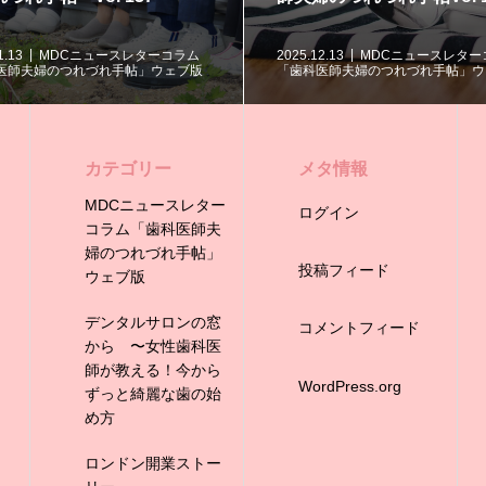
手帖〜
2025.11.07
MDCニュースレターコラム
2025.10.19
版
「歯科医師夫婦のつれづれ手帖」ウェブ版
「歯科医師夫婦
カテゴリー
メタ情報
MDCニュースレター
ログイン
コラム「歯科医師夫
婦のつれづれ手帖」
投稿フィード
ウェブ版
デンタルサロンの窓
コメントフィード
から 〜女性歯科医
師が教える！今から
WordPress.org
ずっと綺麗な歯の始
め方
ロンドン開業ストー