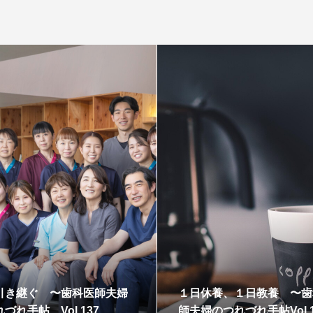
おんな３代 命の旅 〜第１３
30年と3
５回 歯科医師夫婦のつれづれ
科医師夫婦