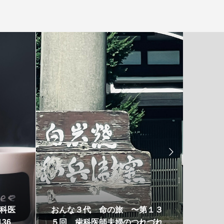

0秒 〜第１３４回 歯
「ひなた文庫」がデンタルスク
のつれづれ手帖〜
エア待合室に誕生!! 〜第１３３