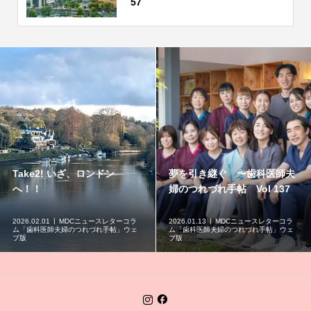
57
Take2! いざ、ロンドン
夢を引き継ぐ 〜歯科医師夫
へ！！
婦のつれづれ手帖 Vol 137
2026.02.01
MDCニュースレターコラ
2026.01.13
MDCニュースレターコラ
ム「歯科医師夫婦のつれづれ手帖」ウェ
ム「歯科医師夫婦のつれづれ手帖」ウェ
ブ版
ブ版