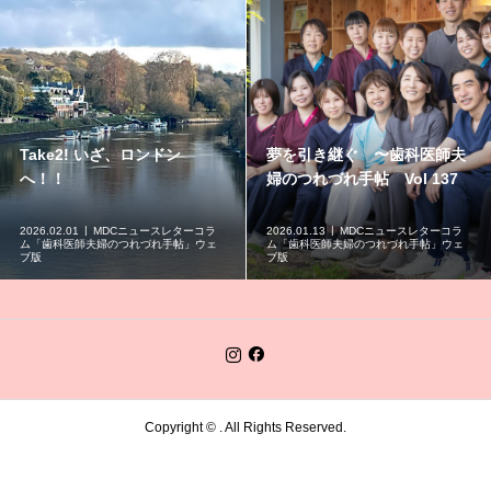
Take2! いざ、ロンドン
夢を引き継ぐ 〜歯科医師夫
へ！！
婦のつれづれ手帖 Vol 137
2026.02.01
MDCニュースレターコラ
2026.01.13
MDCニュースレターコラ
ム「歯科医師夫婦のつれづれ手帖」ウェ
ム「歯科医師夫婦のつれづれ手帖」ウェ
ブ版
ブ版
Copyright ©
. All Rights Reserved.