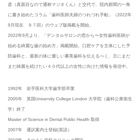
彦（真面目なので通称マジオくん）と交代で、院内新聞の一角
に書き始めたコラム「歯科医師夫婦のつれづれ手帖」（2022年
9月現在 ９７回）のウェブ版掲載を開始。
2022年9月より、「デンタルサロンの窓から〜女性歯科医師が
始める綺麗な歯の始め方」掲載開始。口腔ケアを主体にした予
防歯科と、最新の体に優しい審美歯科を伝えるべく、主にまだ
まだ綺麗を続けたい４０代以上の女性に向けた情報を発信中。
1992年 岩手医科大学歯学部卒業
2005年 英国University College London 大学院（歯科公衆衛生
学）終了
Master of Science in Dental Public Health 取得
2007年 通訳案内士登録(英語）
2010年 まつうら歯科クリニック開設