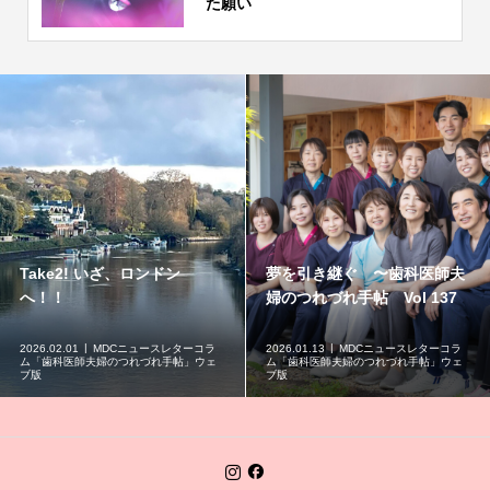
た願い
Take2! いざ、ロンドン
夢を引き継ぐ 〜歯科医師夫
へ！！
婦のつれづれ手帖 Vol 137
2026.02.01
MDCニュースレターコラ
2026.01.13
MDCニュースレターコラ
ム「歯科医師夫婦のつれづれ手帖」ウェ
ム「歯科医師夫婦のつれづれ手帖」ウェ
ブ版
ブ版