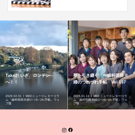
Take2! いざ、ロンドン
夢を引き継ぐ 〜歯科医師夫
へ！！
婦のつれづれ手帖 Vol 137
2026.02.01
MDCニュースレターコラ
2026.01.13
MDCニュースレターコラ
ム「歯科医師夫婦のつれづれ手帖」ウェ
ム「歯科医師夫婦のつれづれ手帖」ウェ
ブ版
ブ版