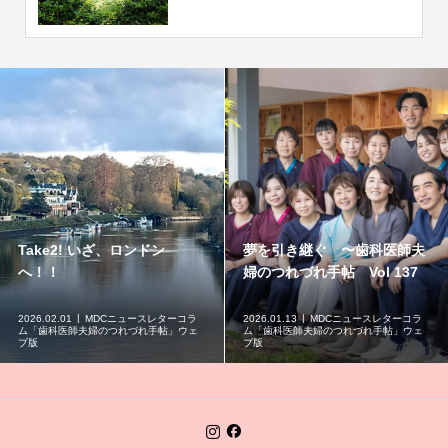
Take2! いざ、ロンドン
夢を引き継ぐ 〜歯科医師夫
へ！！
婦のつれづれ手帖 Vol 137
2026.02.01
MDCニュースレターコラ
2026.01.13
MDCニュースレターコラ
ム「歯科医師夫婦のつれづれ手帖」ウェ
ム「歯科医師夫婦のつれづれ手帖」ウェ
ブ版
ブ版