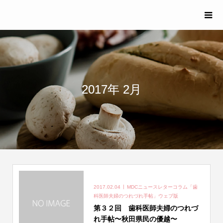
2017年 2月
2017.02.04
MDCニュースレターコラム「歯
科医師夫婦のつれづれ手帖」ウェブ版
第３２回 歯科医師夫婦のつれづ
れ手帖〜秋田県民の優越〜