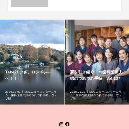
Take2! いざ、ロンドン
夢を引き継ぐ 〜歯科医師夫
へ！！
婦のつれづれ手帖 Vol 137
2026.02.01
MDCニュースレターコラ
2026.01.13
MDCニュースレターコラ
ム「歯科医師夫婦のつれづれ手帖」ウェ
ム「歯科医師夫婦のつれづれ手帖」ウェ
ブ版
ブ版