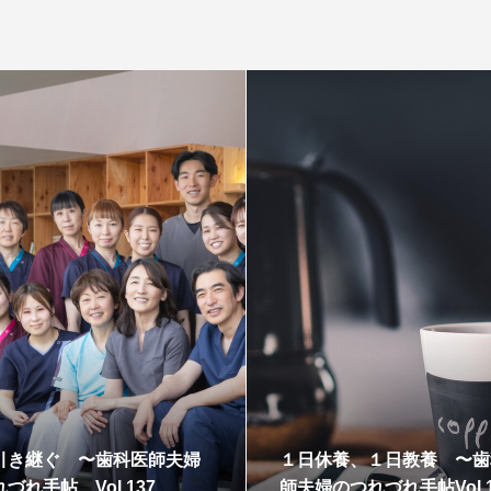
引き継ぐ 〜歯科医師夫婦
１日休養、１日教養 〜歯
づれ手帖 Vol 137
師夫婦のつれづれ手帖Vol 1