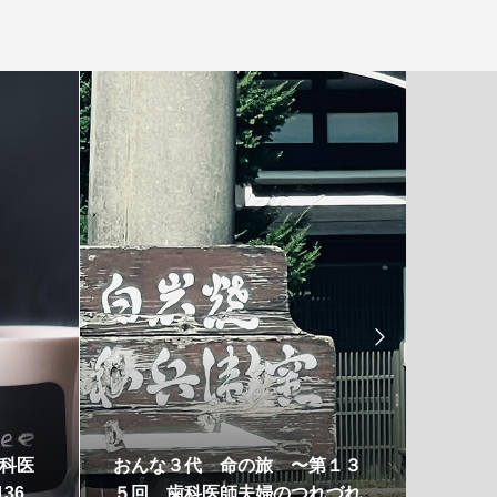

科医
おんな３代 命の旅 〜第１３
30年
36
５回 歯科医師夫婦のつれづれ
科医師