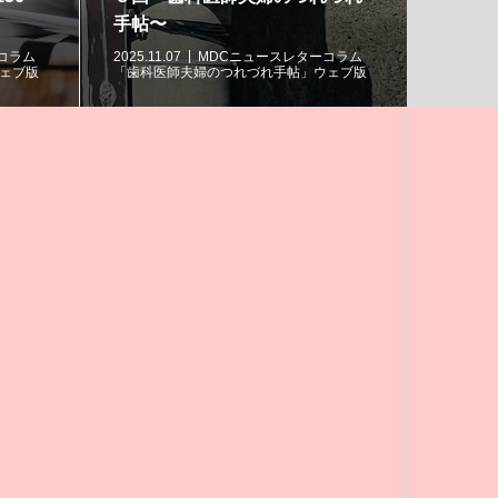
手帖〜
コラム
2025.11.07
MDCニュースレターコラム
2025.10.
ェブ版
「歯科医師夫婦のつれづれ手帖」ウェブ版
「歯科医