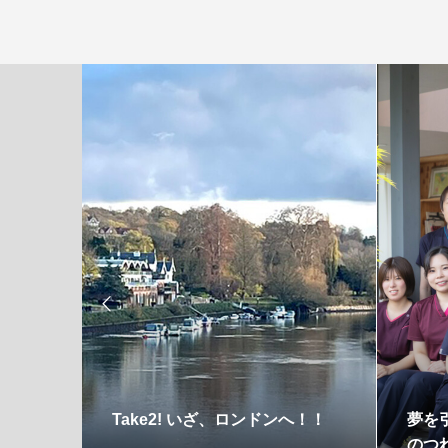

に勝
Take2! いざ、ロンドンへ！！
夢を
医師夫
のつれ