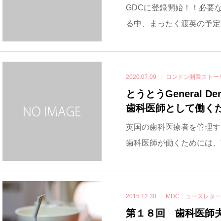
GDCに登録開始！！必要な
る中、まったく渡英の予定も立って
2020.07.09
ロンドン開業ストー
とうとうGeneral De
歯科医師として働く
英国の歯科医療者を管理する！！G
歯科医師が働くためには、英
2015.12.30
MDCニュースレタ
第１８回 歯科医師