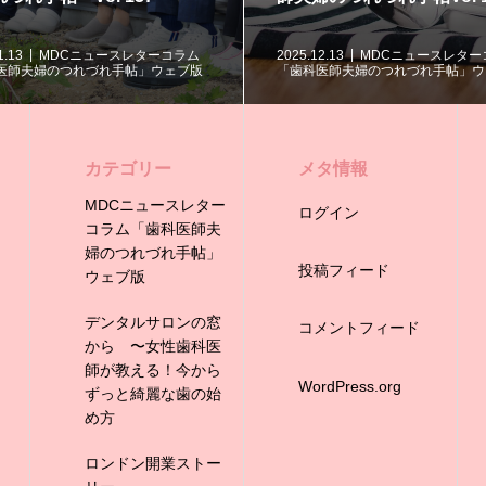
1.13
MDCニュースレターコラム
2025.12.13
MDCニュースレター
医師夫婦のつれづれ手帖」ウェブ版
「歯科医師夫婦のつれづれ手帖」ウ
カテゴリー
メタ情報
MDCニュースレター
ログイン
コラム「歯科医師夫
婦のつれづれ手帖」
投稿フィード
ウェブ版
デンタルサロンの窓
コメントフィード
から 〜女性歯科医
師が教える！今から
WordPress.org
ずっと綺麗な歯の始
め方
ロンドン開業ストー