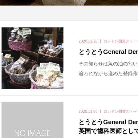
2020.12.26
ロンドン開業ストー
とうとうGeneral De
その知らせは魚の油の匂いに
追われながら進めた登録作
2020.11.06
ロンドン開業ストー
とうとうGeneral De
英国で歯科医師とし