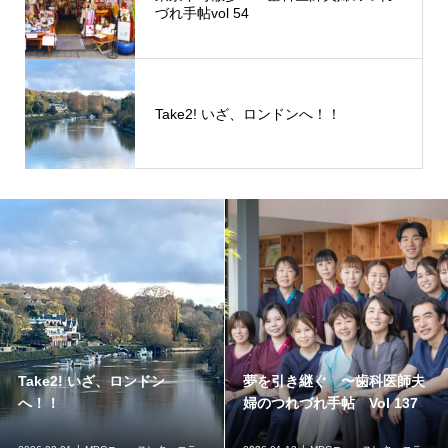
づれ手帖vol 54
Take2! いざ、ロンドンへ！！
Take2! いざ、ロンドン
夢を引き継ぐ 〜歯科医師夫
へ！！
婦のつれづれ手帖 Vol 137