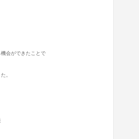
ができたことで
した。
談