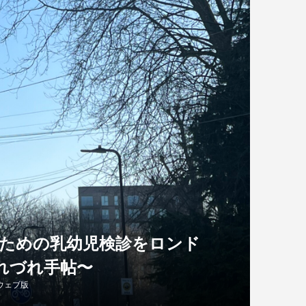
のための乳幼児検診をロンド
れづれ手帖〜
ウェブ版