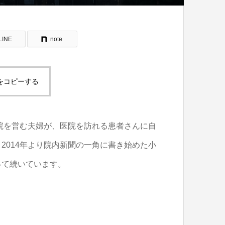
LINE
note
をコピーする
医院を営む夫婦が、医院を訪れる患者さんに自
2014年より院内新聞の一角に書き始めた小
って続いています。