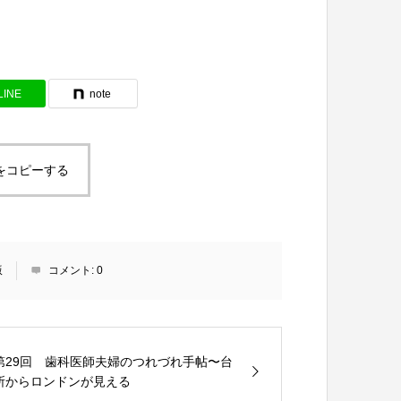
LINE
note
をコピーする
版
コメント:
0
第29回 歯科医師夫婦のつれづれ手帖〜台
所からロンドンが見える