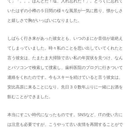
て」「。。。ほんとだ！塩、入れ忘れた！」。とっくに忘れて
いたはずの小樽の５日間の様々な風景が一気に甦り、懐かしさ
と嬉しさで胸がいっぱいになりました。
しばらく行き来があった彼女とも、いつのまにか音信が途絶え
てしまっていました。時々私のことを思い出していてくれたと
言う彼女は、たまたま大掃除で古い私の年賀状を見つけ、なん
とパソコンで検索して捜索し、歯科医院のブログに行きついて
連絡をくれたのです。今もスキーを続けていると言う彼女は、
安比高原に来ることになり、先日３０数年ぶりに一緒にお酒を
飲むことができました。
本当にすごい時代になったものです。SNSなど、ITの使い方に
は注意も必要ですが、こうやって古い友情を再開することがで