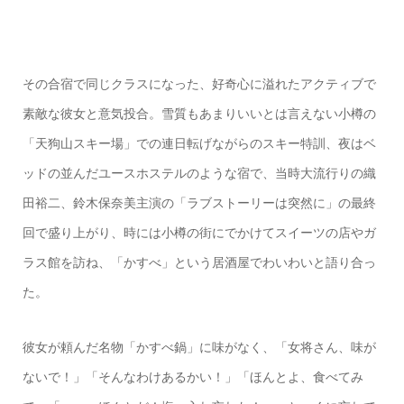
その合宿で同じクラスになった、好奇心に溢れたアクティブで
素敵な彼女と意気投合。雪質もあまりいいとは言えない小樽の
「天狗山スキー場」での連日転げながらのスキー特訓、夜はベ
ッドの並んだユースホステルのような宿で、当時大流行りの織
田裕二、鈴木保奈美主演の「ラブストーリーは突然に」の最終
回で盛り上がり、時には小樽の街にでかけてスイーツの店やガ
ラス館を訪ね、「かすべ」という居酒屋でわいわいと語り合っ
た。
彼女が頼んだ名物「かすべ鍋」に味がなく、「女将さん、味が
ないで！」「そんなわけあるかい！」「ほんとよ、食べてみ