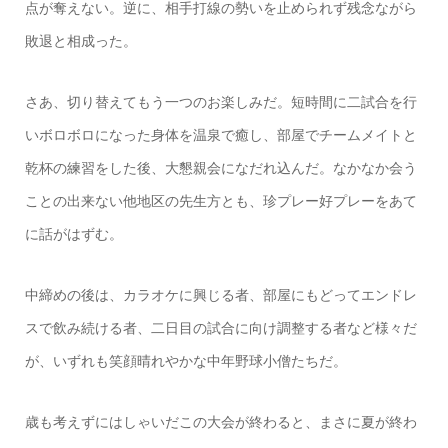
点が奪えない。逆に、相手打線の勢いを止められず残念ながら
敗退と相成った。
さあ、切り替えてもう一つのお楽しみだ。短時間に二試合を行
いボロボロになった身体を温泉で癒し、部屋でチームメイトと
乾杯の練習をした後、大懇親会になだれ込んだ。なかなか会う
ことの出来ない他地区の先生方とも、珍プレー好プレーをあて
に話がはずむ。
中締めの後は、カラオケに興じる者、部屋にもどってエンドレ
スで飲み続ける者、二日目の試合に向け調整する者など様々だ
が、いずれも笑顔晴れやかな中年野球小僧たちだ。
歳も考えずにはしゃいだこの大会が終わると、まさに夏が終わ