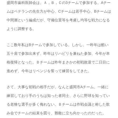
盛岡市歯科医師会は、Ａ，Ｂ，Ｃの3チームで参加する。Aチー
ムはベテランの先生方が中心、Cチームは若手中心、Bチームは
中間層という編成だが、守備位置等を考慮し均等な戦力になる
ように調整する。
ここ数年私はBチームで参加している。しかし、一昨年は酷い
五十肩で参加出来ず、昨年はリハビリを兼ねた参加、今年が本
格復帰となった。Ｂチームは昨年まさかの初戦敗退で二日目に
進めず、今年はリベンジを誓って練習をしてきた。
さて、大事な初戦の相手だが、なんと盛岡市Aチーム。一緒に
練習しており手のうちは知った者同士、さらに野球を知ってい
る老獪な選手が多く侮れない。Ｂチームは作戦会議と称した飲
み会でチームの結束を図り、難敵に立ち向かったのだった。