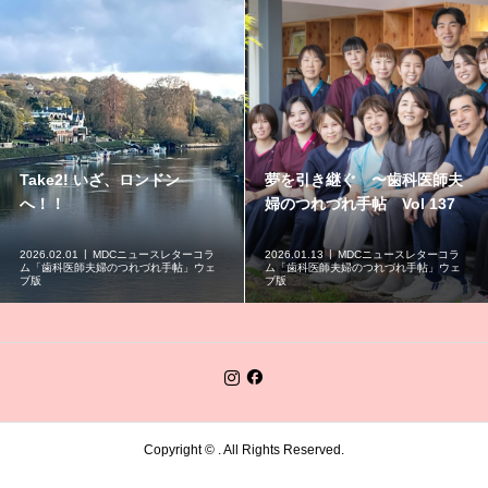
Take2! いざ、ロンドン
夢を引き継ぐ 〜歯科医師夫
へ！！
婦のつれづれ手帖 Vol 137
2026.02.01
MDCニュースレターコラ
2026.01.13
MDCニュースレターコラ
ム「歯科医師夫婦のつれづれ手帖」ウェ
ム「歯科医師夫婦のつれづれ手帖」ウェ
ブ版
ブ版
Copyright ©
. All Rights Reserved.