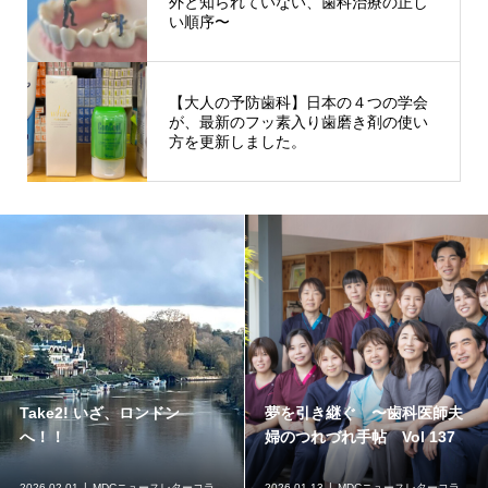
外と知られていない、歯科治療の正し
い順序〜
【大人の予防歯科】日本の４つの学会
が、最新のフッ素入り歯磨き剤の使い
方を更新しました。
Take2! いざ、ロンドン
夢を引き継ぐ 〜歯科医師夫
へ！！
婦のつれづれ手帖 Vol 137
2026.02.01
MDCニュースレターコラ
2026.01.13
MDCニュースレターコラ