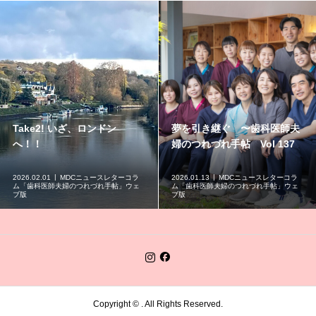
Take2! いざ、ロンドン
夢を引き継ぐ 〜歯科医師夫
へ！！
婦のつれづれ手帖 Vol 137
2026.02.01
MDCニュースレターコラ
2026.01.13
MDCニュースレターコラ
ム「歯科医師夫婦のつれづれ手帖」ウェ
ム「歯科医師夫婦のつれづれ手帖」ウェ
ブ版
ブ版
Copyright ©
. All Rights Reserved.