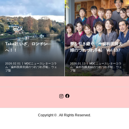
2! いざ、ロンドン
夢を引き継ぐ 〜歯科医師夫
１日休
婦のつれづれ手帖 Vol 137
医師夫
136
1
MDCニュースレターコラ
2026.01.13
MDCニュースレターコラ
2025.12.1
師夫婦のつれづれ手帖」ウェ
ム「歯科医師夫婦のつれづれ手帖」ウェ
ム「歯科
ブ版
ブ版
Copyright ©
. All Rights Reserved.