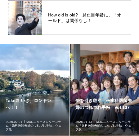
How old is old? 見た目年齢に、「オ
ールド」は関係なし！
Take2! いざ、ロンドン
夢を引き継ぐ 〜歯科医師夫
へ！！
婦のつれづれ手帖 Vol 137
2026.02.01
MDCニュースレターコラ
2026.01.13
MDCニュースレターコラ
ム「歯科医師夫婦のつれづれ手帖」ウェ
ム「歯科医師夫婦のつれづれ手帖」ウェ
ブ版
ブ版